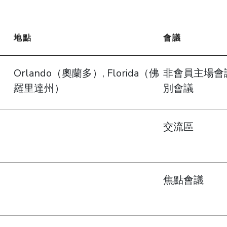
地點
會議
Orlando（奧蘭多）, Florida（佛
非會員主場會
羅里達州）
別會議
交流區
焦點會議